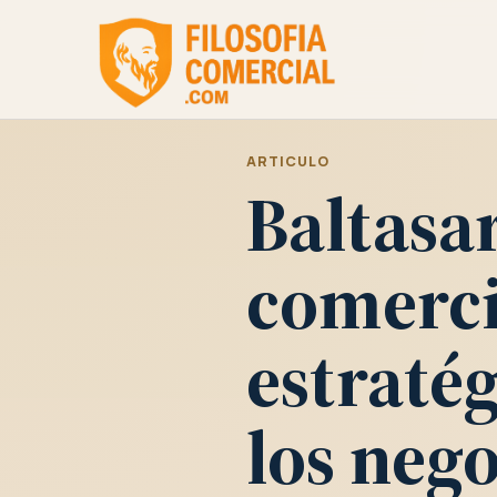
ARTICULO
Baltasar
comercia
estraté
los neg