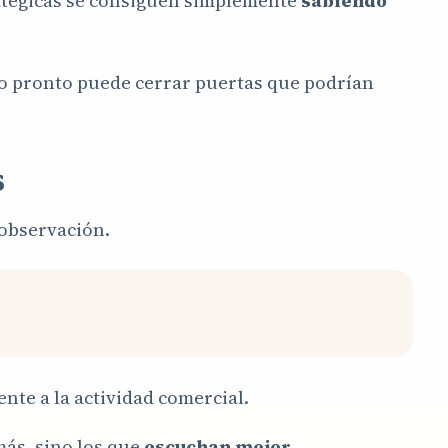
ratégicas se consiguen simplemente
sabiendo
do pronto puede cerrar puertas que podrían
s
observación.
te a la actividad comercial.
ás, sino los que
escuchan mejor
.