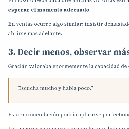
El filósofo recordaba que muchas victorias est
esperar el momento adecuado
.
En ventas ocurre algo similar: insistir demasia
abrirse más adelante.
3. Decir menos, observar má
Gracián valoraba enormemente la capacidad de 
“Escucha mucho y habla poco.”
Esta recomendación podría aplicarse perfectamen
Los mejores vendedores no son los que hablan m