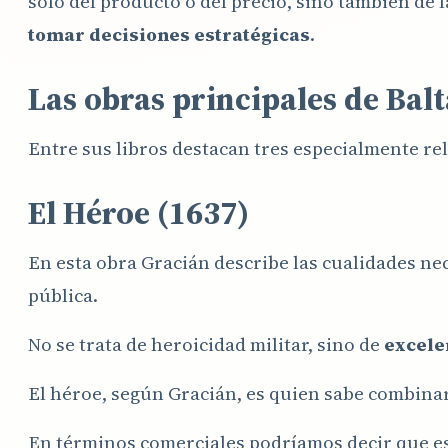
solo del producto o del precio, sino también de 
tomar decisiones estratégicas
.
Las obras principales de Bal
Entre sus libros destacan tres especialmente re
El Héroe (1637)
En esta obra Gracián describe las cualidades nec
pública.
No se trata de heroicidad militar, sino de
excele
El héroe, según Gracián, es quien sabe combina
En términos comerciales podríamos decir que e