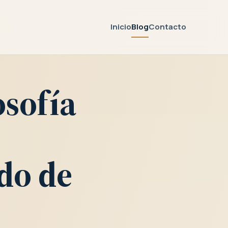
Inicio
Blog
Contacto
osofía
do de