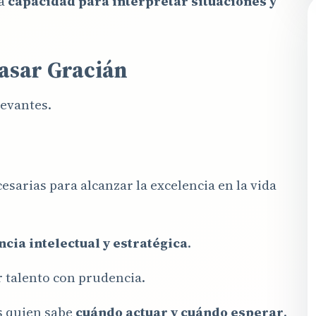
la
capacidad para interpretar situaciones y
tasar Gracián
levantes.
esarias para alcanzar la excelencia en la vida
ncia intelectual y estratégica
.
r talento con prudencia.
s quien sabe
cuándo actuar y cuándo esperar
.