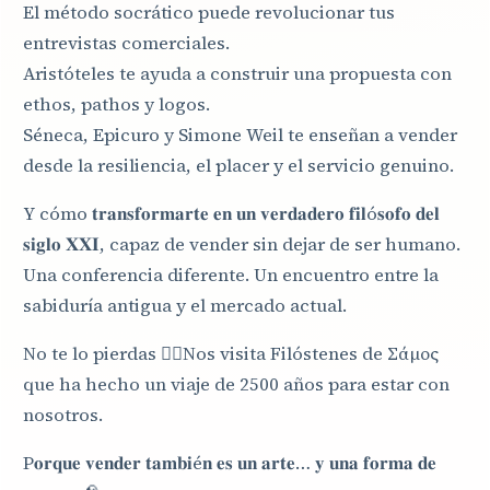
El método socrático puede revolucionar tus
entrevistas comerciales.
Aristóteles te ayuda a construir una propuesta con
ethos, pathos y logos.
Séneca, Epicuro y Simone Weil te enseñan a vender
desde la resiliencia, el placer y el servicio genuino.
Y cómo 𝐭𝐫𝐚𝐧𝐬𝐟𝐨𝐫𝐦𝐚𝐫𝐭𝐞 𝐞𝐧 𝐮𝐧 𝐯𝐞𝐫𝐝𝐚𝐝𝐞𝐫𝐨 𝐟𝐢𝐥ó𝐬𝐨𝐟𝐨 𝐝𝐞𝐥
𝐬𝐢𝐠𝐥𝐨 𝐗𝐗𝐈, capaz de vender sin dejar de ser humano.
Una conferencia diferente. Un encuentro entre la
sabiduría antigua y el mercado actual.
No te lo pierdas 👉🏼Nos visita Filóstenes de Σάμος
que ha hecho un viaje de 2500 años para estar con
nosotros.
P𝐨𝐫𝐪𝐮𝐞 𝐯𝐞𝐧𝐝𝐞𝐫 𝐭𝐚𝐦𝐛𝐢é𝐧 𝐞𝐬 𝐮𝐧 𝐚𝐫𝐭𝐞… 𝐲 𝐮𝐧𝐚 𝐟𝐨𝐫𝐦𝐚 𝐝𝐞