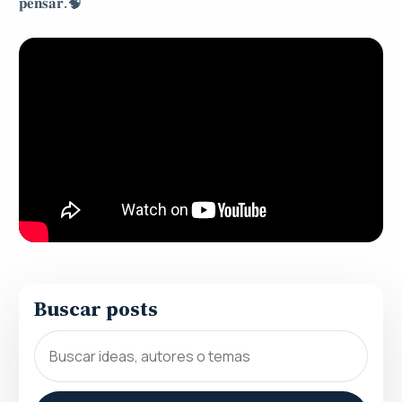
𝐩𝐞𝐧𝐬𝐚𝐫.🧠
Buscar posts