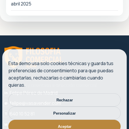
abril 2025
Esta demo usa solo cookies técnicas y guarda tus
preferencias de consentimiento para que puedas
aceptarlas, rechazarlas o cambiarlas cuando
Ventas, liderazgo y marketing con una voz clara,
quieras.
profesional y orientada a dirección comercial.
Felipe Pérez de Madrid
in
Rechazar
felipe@vasavender.com
@
640 10 52 81
Personalizar
T
Plaza del Ayuntamiento, 27-3. 46002 Valencia
M
Aceptar