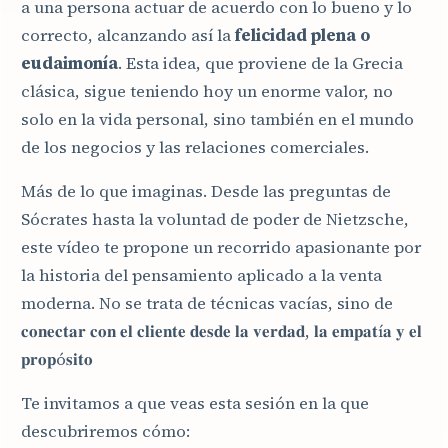
a una persona actuar de acuerdo con lo bueno y lo
correcto, alcanzando así la
felicidad plena o
eudaimonía
. Esta idea, que proviene de la Grecia
clásica, sigue teniendo hoy un enorme valor, no
solo en la vida personal, sino también en el mundo
de los negocios y las relaciones comerciales.
Más de lo que imaginas. Desde las preguntas de
Sócrates hasta la voluntad de poder de Nietzsche,
este vídeo te propone un recorrido apasionante por
la historia del pensamiento aplicado a la venta
moderna. No se trata de técnicas vacías, sino de
𝐜𝐨𝐧𝐞𝐜𝐭𝐚𝐫 𝐜𝐨𝐧 𝐞𝐥 𝐜𝐥𝐢𝐞𝐧𝐭𝐞 𝐝𝐞𝐬𝐝𝐞 𝐥𝐚 𝐯𝐞𝐫𝐝𝐚𝐝, 𝐥𝐚 𝐞𝐦𝐩𝐚𝐭í𝐚 𝐲 𝐞𝐥
𝐩𝐫𝐨𝐩ó𝐬𝐢𝐭𝐨
Te invitamos a que veas esta sesión en la que
descubriremos cómo: