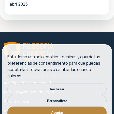
abril 2025
Esta demo usa solo cookies técnicas y guarda tus
preferencias de consentimiento para que puedas
aceptarlas, rechazarlas o cambiarlas cuando
Ventas, liderazgo y marketing con una voz clara,
quieras.
profesional y orientada a dirección comercial.
Felipe Pérez de Madrid
in
Rechazar
felipe@vasavender.com
@
640 10 52 81
Personalizar
T
Plaza del Ayuntamiento, 27-3. 46002 Valencia
M
Aceptar