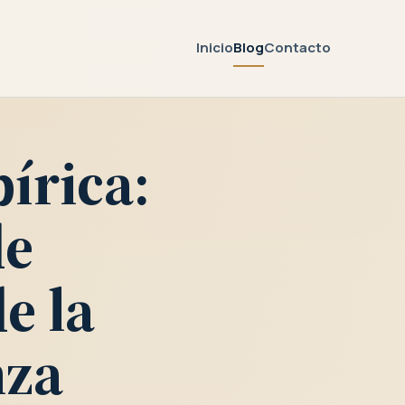
Inicio
Blog
Contacto
írica:
de
e la
nza