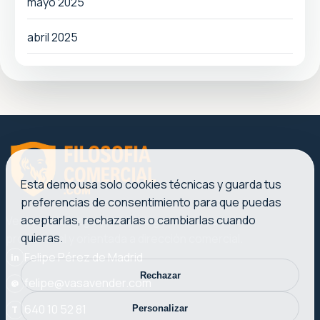
mayo 2025
abril 2025
Esta demo usa solo cookies técnicas y guarda tus
preferencias de consentimiento para que puedas
aceptarlas, rechazarlas o cambiarlas cuando
Ventas, liderazgo y marketing con una voz clara,
quieras.
profesional y orientada a dirección comercial.
Felipe Pérez de Madrid
in
Rechazar
felipe@vasavender.com
@
640 10 52 81
Personalizar
T