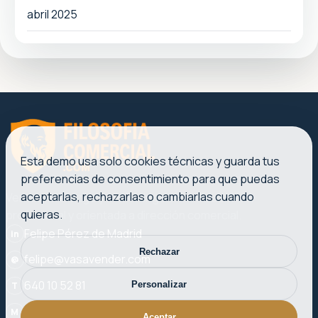
abril 2025
Esta demo usa solo cookies técnicas y guarda tus
preferencias de consentimiento para que puedas
aceptarlas, rechazarlas o cambiarlas cuando
Ventas, liderazgo y marketing con una voz clara,
quieras.
profesional y orientada a dirección comercial.
Felipe Pérez de Madrid
in
Rechazar
felipe@vasavender.com
@
640 10 52 81
Personalizar
T
Plaza del Ayuntamiento, 27-3. 46002 Valencia
M
Aceptar