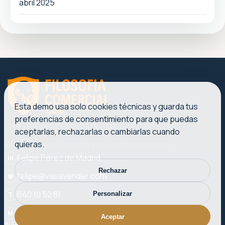
abril 2025
Esta demo usa solo cookies técnicas y guarda tus
preferencias de consentimiento para que puedas
aceptarlas, rechazarlas o cambiarlas cuando
Ventas, liderazgo y marketing con una voz clara,
quieras.
profesional y orientada a dirección comercial.
Felipe Pérez de Madrid
in
Rechazar
felipe@vasavender.com
@
640 10 52 81
Personalizar
T
Plaza del Ayuntamiento, 27-3. 46002 Valencia
M
Aceptar