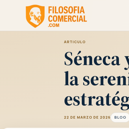
ARTICULO
Séneca y
la sere
estraté
BLOG
22 DE MARZO DE 2026