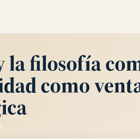
 la filosofía co
nidad como vent
gica