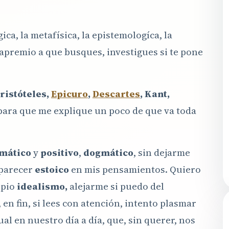
ica, la metafísica, la epistemologíca, la
 apremio a que busques, investigues si te pone
Aristóteles,
Epicuro
,
Descartes
, Kant,
 para que me explique un poco de que va toda
mático
y
positivo
,
dogmático
, sin dejarme
 parecer
estoico
en mis pensamientos. Quiero
ropio
idealismo,
alejarme si puedo del
 en fin, si lees con atención, intento plasmar
al en nuestro día a día, que, sin querer, nos