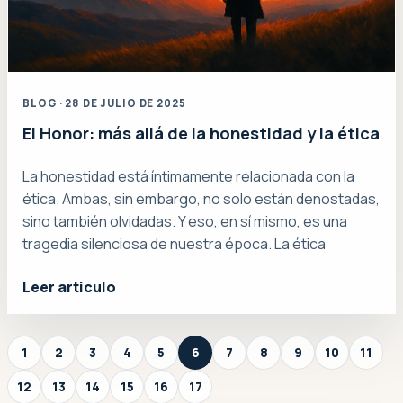
BLOG · 28 DE JULIO DE 2025
El Honor: más allá de la honestidad y la ética
La honestidad está íntimamente relacionada con la
ética. Ambas, sin embargo, no solo están denostadas,
sino también olvidadas. Y eso, en sí mismo, es una
tragedia silenciosa de nuestra época. La ética
Leer articulo
1
2
3
4
5
6
7
8
9
10
11
12
13
14
15
16
17